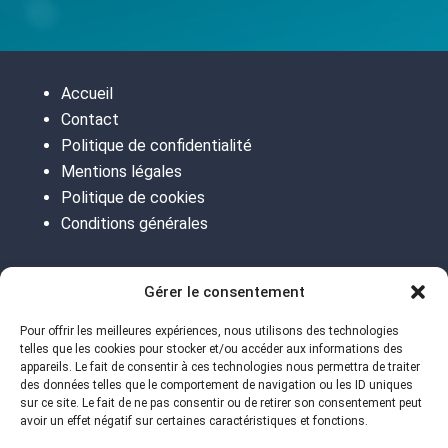
Accueil
Contact
Politique de confidentialité
Mentions légales
Politique de cookies
Conditions générales
Gérer le consentement
Paris | Toulouse
Pour offrir les meilleures expériences, nous utilisons des technologies
telles que les cookies pour stocker et/ou accéder aux informations des
Siège social : 72 boulevard Haussmann 75008
appareils. Le fait de consentir à ces technologies nous permettra de traiter
PARIS
des données telles que le comportement de navigation ou les ID uniques
sur ce site. Le fait de ne pas consentir ou de retirer son consentement peut
09 55 70 01 54
avoir un effet négatif sur certaines caractéristiques et fonctions.