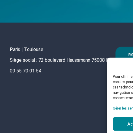
Paris | Toulouse
Siège social : 72 boulevard Haussmann 75008 PARIS
09 55 70 01 54
Pour offrir 
cookies pour
ces technolo
navigation ou
consentement
Gérer les se
Ac